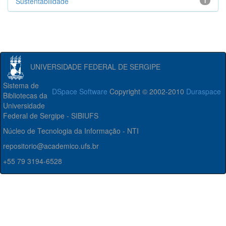
Sustentabilidade
1
UNIVERSIDADE FEDERAL DE SERGIPE
Sistema de
DSpace Software
Copyright © 2002-2010
Duraspace
Bibliotecas da
Universidade
Federal de Sergipe - SIBIUFS
Núcleo de Tecnologia da Informação - NTI
repositorio@academico.ufs.br
+55 79 3194-6528