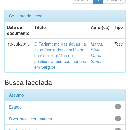
Conjunto de itens:
Data do
Título
Autor(es)
Tipo
documento
10-Jul-2015
O Parlamento das águas : a
Matos,
Tese
experiência dos comitês de
Silvia
bacia hidrográfica na
Maria
política de recursos hídricos
Santos
em Sergipe
Busca facetada
Assunto
Estado
1
River basin committees
1