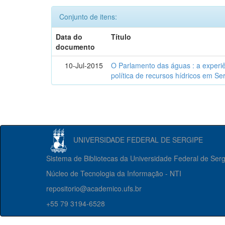
Conjunto de itens:
Data do
Título
documento
10-Jul-2015
O Parlamento das águas : a experiê
política de recursos hídricos em Se
UNIVERSIDADE FEDERAL DE SERGIPE
Sistema de Bibliotecas da Universidade Federal de Ser
Núcleo de Tecnologia da Informação - NTI
repositorio@academico.ufs.br
+55 79 3194-6528