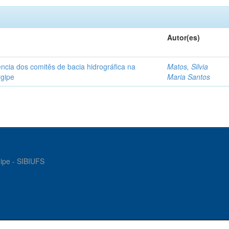
Autor(es)
ncia dos comitês de bacia hidrográfica na
Matos, Silvia
rgipe
Maria Santos
gipe - SIBIUFS