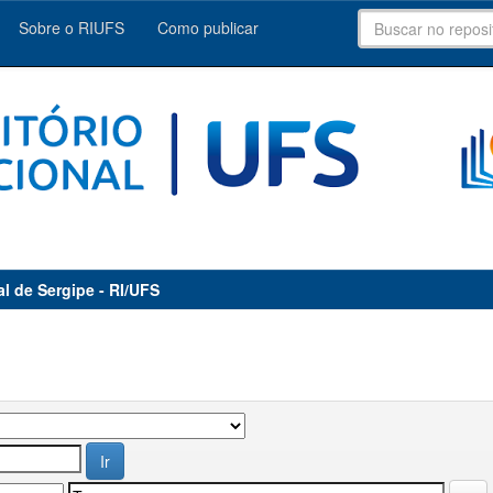
Sobre o RIUFS
Como publicar
al de Sergipe - RI/UFS