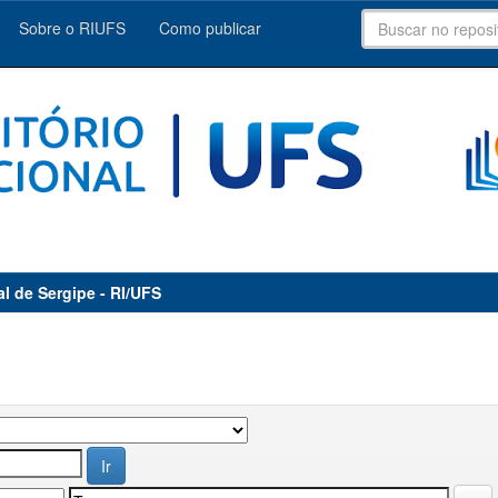
Sobre o RIUFS
Como publicar
al de Sergipe - RI/UFS