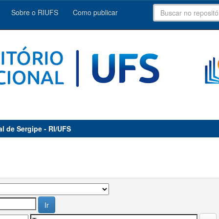
Sobre o RIUFS
Como publicar
al de Sergipe - RI/UFS