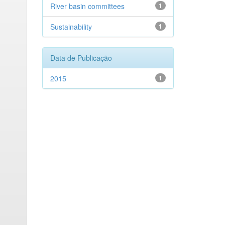
River basin committees
1
Sustainability
1
Data de Publicação
2015
1