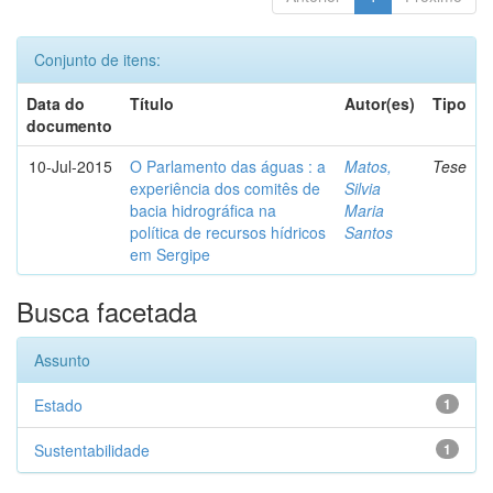
Conjunto de itens:
Data do
Título
Autor(es)
Tipo
documento
10-Jul-2015
O Parlamento das águas : a
Matos,
Tese
experiência dos comitês de
Silvia
bacia hidrográfica na
Maria
política de recursos hídricos
Santos
em Sergipe
Busca facetada
Assunto
Estado
1
Sustentabilidade
1