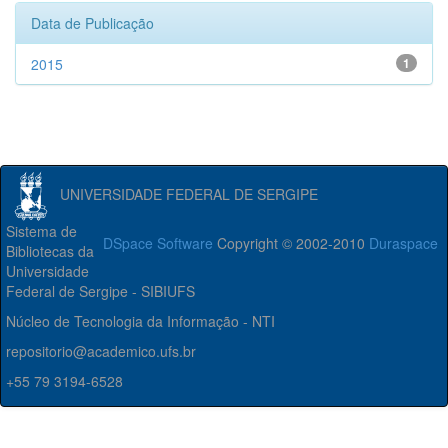
Data de Publicação
2015
1
UNIVERSIDADE FEDERAL DE SERGIPE
Sistema de
DSpace Software
Copyright © 2002-2010
Duraspace
Bibliotecas da
Universidade
Federal de Sergipe - SIBIUFS
Núcleo de Tecnologia da Informação - NTI
repositorio@academico.ufs.br
+55 79 3194-6528