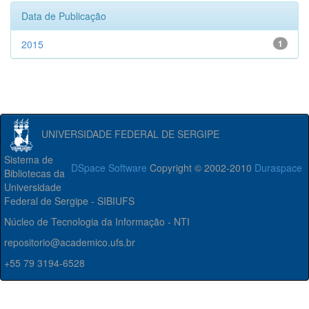
Data de Publicação
2015
1
UNIVERSIDADE FEDERAL DE SERGIPE
Sistema de
DSpace Software
Copyright © 2002-2010
Duraspace
Bibliotecas da
Universidade
Federal de Sergipe - SIBIUFS
Núcleo de Tecnologia da Informação - NTI
repositorio@academico.ufs.br
+55 79 3194-6528