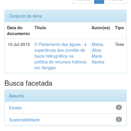
Conjunto de itens:
Data do
Título
Autor(es)
Tipo
documento
10-Jul-2015
O Parlamento das águas : a
Matos,
Tese
experiência dos comitês de
Silvia
bacia hidrográfica na
Maria
política de recursos hídricos
Santos
em Sergipe
Busca facetada
Assunto
Estado
1
Sustentabilidade
1