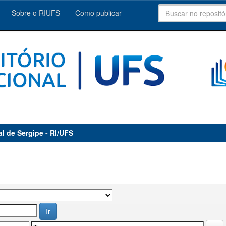
Sobre o RIUFS
Como publicar
al de Sergipe - RI/UFS