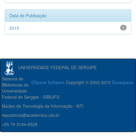
Data de Publicação
2015
1
UNIVERSIDADE FEDERAL DE SERGIPE
Sistema de
DSpace Software
Copyright © 2002-2010
Duraspace
Bibliotecas da
Universidade
Federal de Sergipe - SIBIUFS
Núcleo de Tecnologia da Informação - NTI
repositorio@academico.ufs.br
+55 79 3194-6528