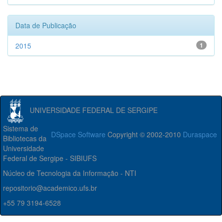
Data de Publicação
2015
1
UNIVERSIDADE FEDERAL DE SERGIPE
Sistema de
DSpace Software
Copyright © 2002-2010
Duraspace
Bibliotecas da
Universidade
Federal de Sergipe - SIBIUFS
Núcleo de Tecnologia da Informação - NTI
repositorio@academico.ufs.br
+55 79 3194-6528