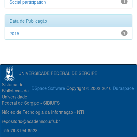
Social participation
1
Data de Publicação
2015
1
UNIVERSIDADE FEDERAL DE SERGIPE
Sistema de
DSpace Software
Copyright © 2002-2010
Duraspace
Bibliotecas da
Universidade
Federal de Sergipe - SIBIUFS
Núcleo de Tecnologia da Informação - NTI
repositorio@academico.ufs.br
+55 79 3194-6528