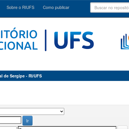
Sobre o RIUFS
Como publicar
al de Sergipe - RI/UFS