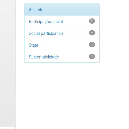
Assunto
Participação social
1
Social participation
1
State
1
Sustentabilidade
1