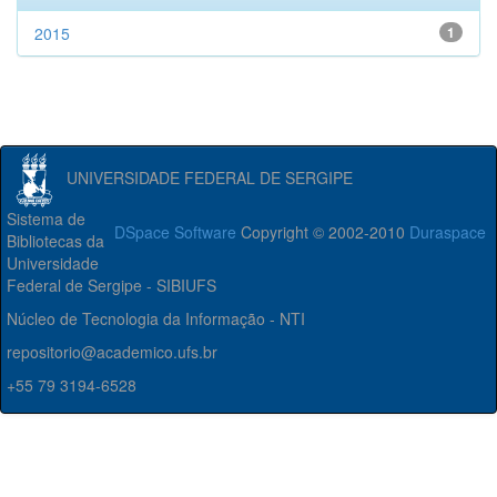
2015
1
UNIVERSIDADE FEDERAL DE SERGIPE
Sistema de
DSpace Software
Copyright © 2002-2010
Duraspace
Bibliotecas da
Universidade
Federal de Sergipe - SIBIUFS
Núcleo de Tecnologia da Informação - NTI
repositorio@academico.ufs.br
+55 79 3194-6528