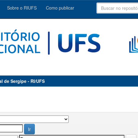
Sobre o RIUFS
Como publicar
al de Sergipe - RI/UFS