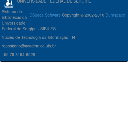
UNIVERSIDADE FEDERAL DE SERGIPE
Sistema de
DSpace Software
Copyright © 2002-2010
Duraspace
Bibliotecas da
Universidade
Federal de Sergipe - SIBIUFS
Núcleo de Tecnologia da Informação - NTI
repositorio@academico.ufs.br
+55 79 3194-6528