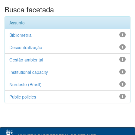
Busca facetada
Assunto
Bibliometria
1
Descentralização
1
Gestão ambiental
1
Institutional capacity
1
Nordeste (Brasil)
1
Public policies
1