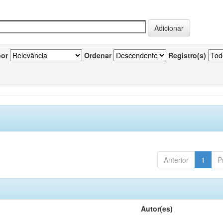
por
Ordenar
Registro(s)
Anterior
1
P
Autor(es)