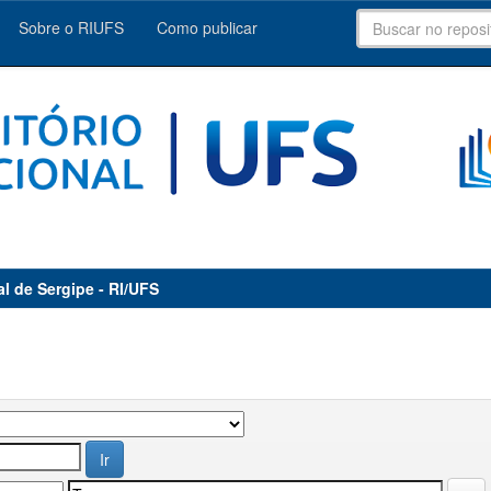
Sobre o RIUFS
Como publicar
al de Sergipe - RI/UFS