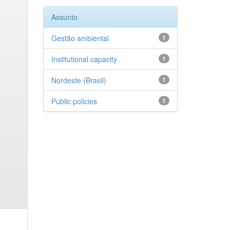
Assunto
Gestão ambiental
1
Institutional capacity
1
Nordeste (Brasil)
1
Public policies
1