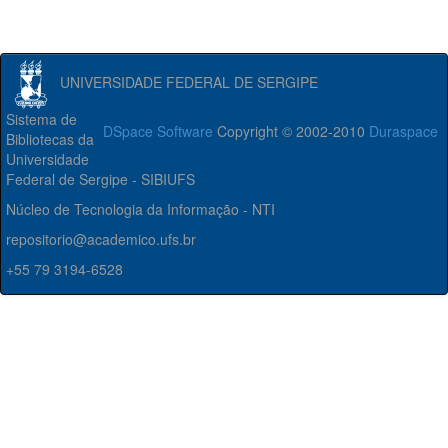
UNIVERSIDADE FEDERAL DE SERGIPE
Sistema de
DSpace Software
Copyright © 2002-2010
Duraspace
Bibliotecas da
Universidade
Federal de Sergipe - SIBIUFS
Núcleo de Tecnologia da Informação - NTI
repositorio@academico.ufs.br
+55 79 3194-6528