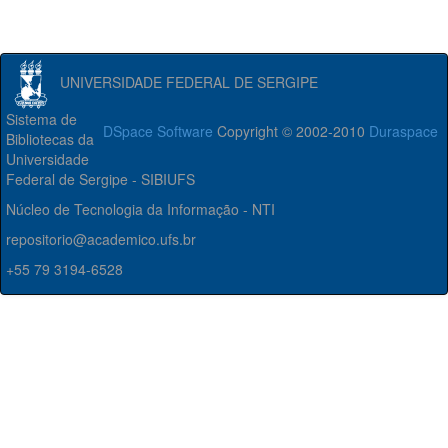
UNIVERSIDADE FEDERAL DE SERGIPE
Sistema de
DSpace Software
Copyright © 2002-2010
Duraspace
Bibliotecas da
Universidade
Federal de Sergipe - SIBIUFS
Núcleo de Tecnologia da Informação - NTI
repositorio@academico.ufs.br
+55 79 3194-6528