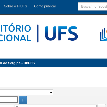
Sobre o RIUFS
Como publicar
al de Sergipe - RI/UFS