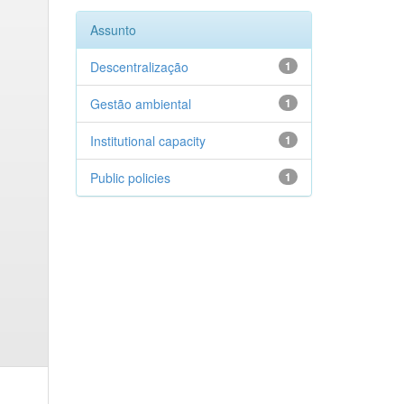
Assunto
Descentralização
1
Gestão ambiental
1
Institutional capacity
1
Public policies
1