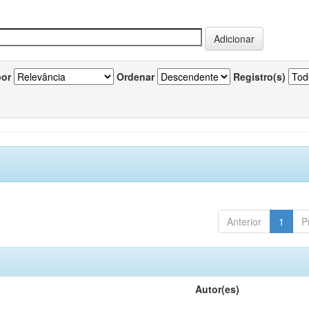
por
Ordenar
Registro(s)
Anterior
1
P
Autor(es)