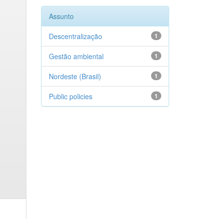
Assunto
Descentralização
1
Gestão ambiental
1
Nordeste (Brasil)
1
Public policies
1