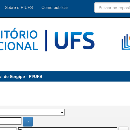
Sobre o RIUFS
Como publicar
al de Sergipe - RI/UFS