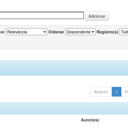
por
Ordenar
Registro(s)
Anterior
1
P
Autor(es)