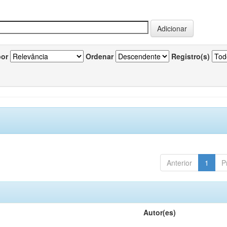
por
Ordenar
Registro(s)
Anterior
1
P
Autor(es)