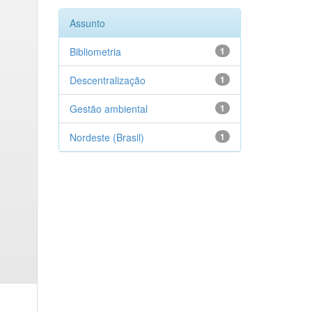
Assunto
Bibliometria
1
Descentralização
1
Gestão ambiental
1
Nordeste (Brasil)
1