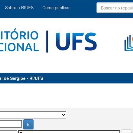
Sobre o RIUFS
Como publicar
al de Sergipe - RI/UFS