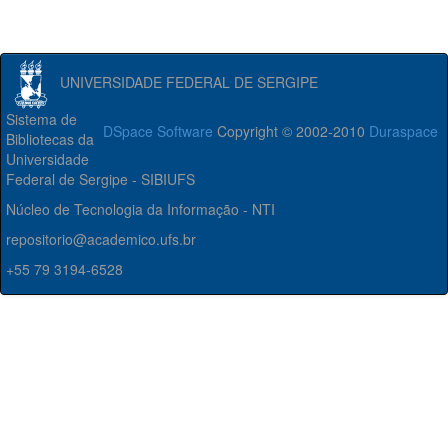
UNIVERSIDADE FEDERAL DE SERGIPE
Sistema de
DSpace Software
Copyright © 2002-2010
Duraspace
Bibliotecas da
Universidade
Federal de Sergipe - SIBIUFS
Núcleo de Tecnologia da Informação - NTI
repositorio@academico.ufs.br
+55 79 3194-6528