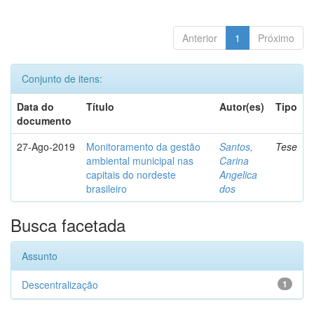
Anterior
1
Próximo
Conjunto de itens:
Data do
Título
Autor(es)
Tipo
documento
27-Ago-2019
Monitoramento da gestão
Santos,
Tese
ambiental municipal nas
Carina
capitais do nordeste
Angelica
brasileiro
dos
Busca facetada
Assunto
Descentralização
1