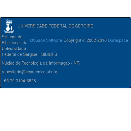
UNIVERSIDADE FEDERAL DE SERGIPE
Sistema de
DSpace Software
Copyright © 2002-2010
Duraspace
Bibliotecas da
Universidade
Federal de Sergipe - SIBIUFS
Núcleo de Tecnologia da Informação - NTI
repositorio@academico.ufs.br
+55 79 3194-6528