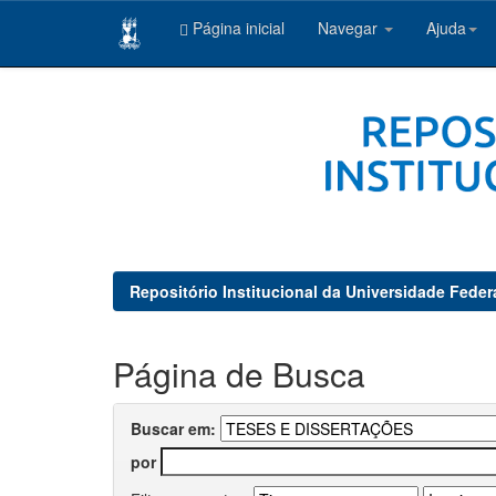
Página inicial
Navegar
Ajuda
Skip
navigation
Repositório Institucional da Universidade Feder
Página de Busca
Buscar em:
por