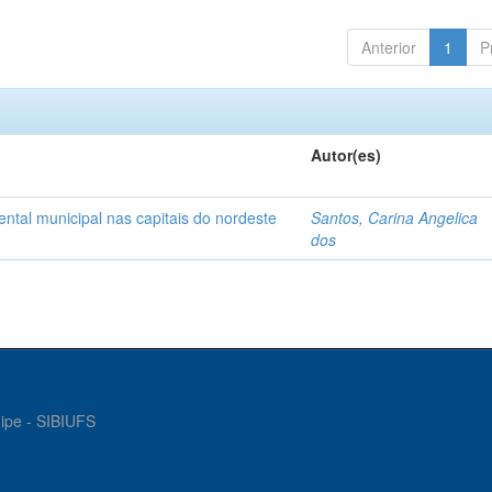
Anterior
1
P
Autor(es)
tal municipal nas capitais do nordeste
Santos, Carina Angelica
dos
gipe - SIBIUFS