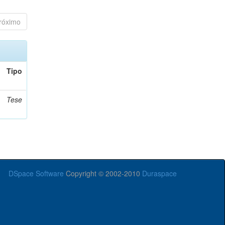
róximo
Tipo
Tese
DSpace Software
Copyright © 2002-2010
Duraspace