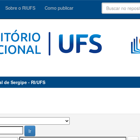
Sobre o RIUFS
Como publicar
al de Sergipe - RI/UFS