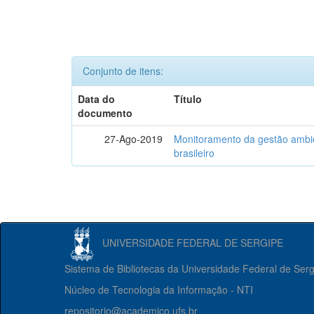
Conjunto de itens:
Data do
Título
documento
27-Ago-2019
Monitoramento da gestão ambien
brasileiro
UNIVERSIDADE FEDERAL DE SERGIPE
Sistema de Bibliotecas da Universidade Federal de Ser
Núcleo de Tecnologia da Informação - NTI
repositorio@academico.ufs.br