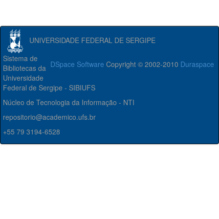
UNIVERSIDADE FEDERAL DE SERGIPE
Sistema de
DSpace Software
Copyright © 2002-2010
Duraspace
Bibliotecas da
Universidade
Federal de Sergipe - SIBIUFS
Núcleo de Tecnologia da Informação - NTI
repositorio@academico.ufs.br
+55 79 3194-6528