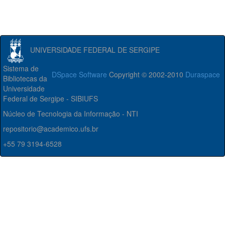
UNIVERSIDADE FEDERAL DE SERGIPE
Sistema de
DSpace Software
Copyright © 2002-2010
Duraspace
Bibliotecas da
Universidade
Federal de Sergipe - SIBIUFS
Núcleo de Tecnologia da Informação - NTI
repositorio@academico.ufs.br
+55 79 3194-6528