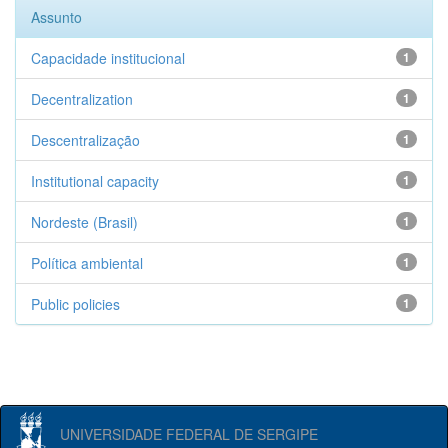
Assunto
Capacidade institucional
1
Decentralization
1
Descentralização
1
Institutional capacity
1
Nordeste (Brasil)
1
Política ambiental
1
Public policies
1
UNIVERSIDADE FEDERAL DE SERGIPE