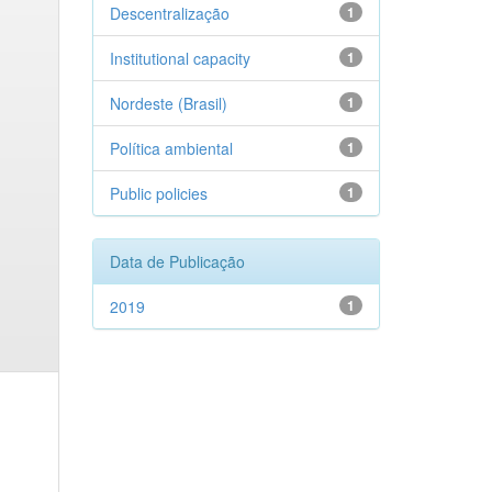
Descentralização
1
Institutional capacity
1
Nordeste (Brasil)
1
Política ambiental
1
Public policies
1
Data de Publicação
2019
1