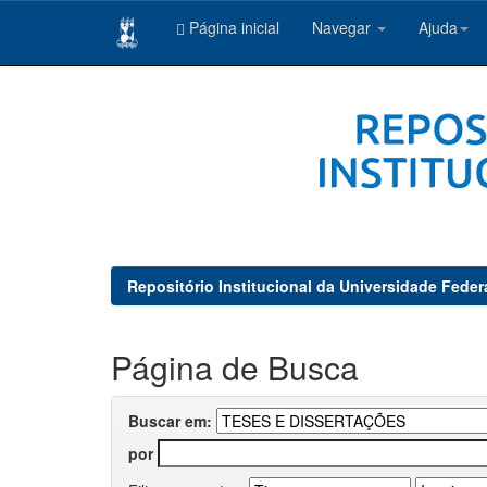
Página inicial
Navegar
Ajuda
Skip
navigation
Repositório Institucional da Universidade Feder
Página de Busca
Buscar em:
por