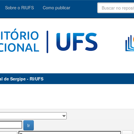
Sobre o RIUFS
Como publicar
al de Sergipe - RI/UFS