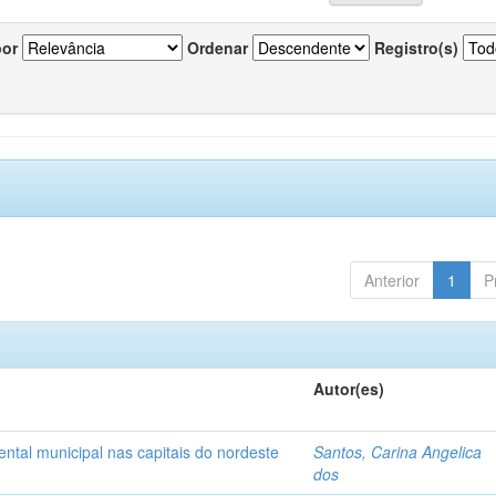
por
Ordenar
Registro(s)
Anterior
1
P
Autor(es)
tal municipal nas capitais do nordeste
Santos, Carina Angelica
dos