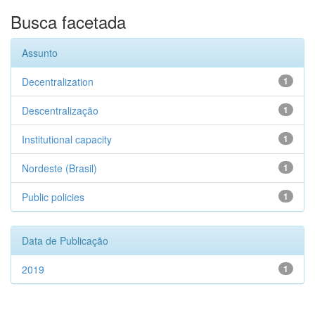
Busca facetada
Assunto
Decentralization
1
Descentralização
1
Institutional capacity
1
Nordeste (Brasil)
1
Public policies
1
Data de Publicação
2019
1