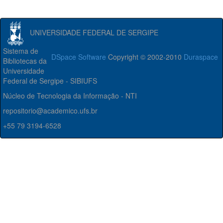
UNIVERSIDADE FEDERAL DE SERGIPE
Sistema de
DSpace Software
Copyright © 2002-2010
Duraspace
Bibliotecas da
Universidade
Federal de Sergipe - SIBIUFS
Núcleo de Tecnologia da Informação - NTI
repositorio@academico.ufs.br
+55 79 3194-6528