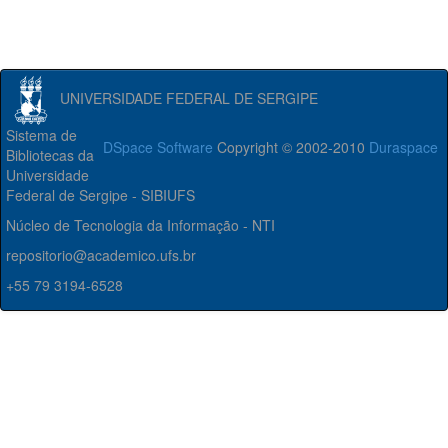
UNIVERSIDADE FEDERAL DE SERGIPE
Sistema de
DSpace Software
Copyright © 2002-2010
Duraspace
Bibliotecas da
Universidade
Federal de Sergipe - SIBIUFS
Núcleo de Tecnologia da Informação - NTI
repositorio@academico.ufs.br
+55 79 3194-6528