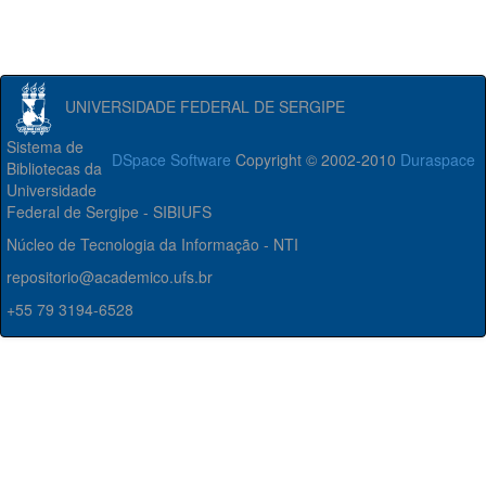
UNIVERSIDADE FEDERAL DE SERGIPE
Sistema de
DSpace Software
Copyright © 2002-2010
Duraspace
Bibliotecas da
Universidade
Federal de Sergipe - SIBIUFS
Núcleo de Tecnologia da Informação - NTI
repositorio@academico.ufs.br
+55 79 3194-6528