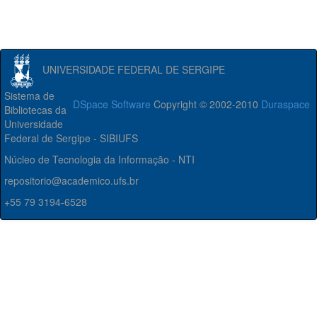
UNIVERSIDADE FEDERAL DE SERGIPE
Sistema de
DSpace Software
Copyright © 2002-2010
Duraspace
Bibliotecas da
Universidade
Federal de Sergipe - SIBIUFS
Núcleo de Tecnologia da Informação - NTI
repositorio@academico.ufs.br
+55 79 3194-6528