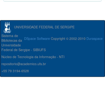
UNIVERSIDADE FEDERAL DE SERGIPE
Sistema de
DSpace Software
Copyright © 2002-2010
Duraspace
Bibliotecas da
Universidade
Federal de Sergipe - SIBIUFS
Núcleo de Tecnologia da Informação - NTI
repositorio@academico.ufs.br
+55 79 3194-6528