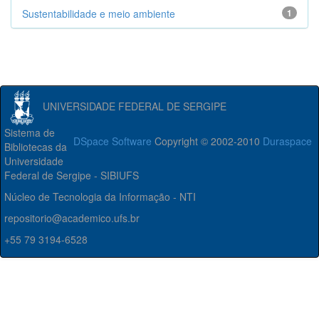
Sustentabilidade e meio ambiente
1
UNIVERSIDADE FEDERAL DE SERGIPE
Sistema de
DSpace Software
Copyright © 2002-2010
Duraspace
Bibliotecas da
Universidade
Federal de Sergipe - SIBIUFS
Núcleo de Tecnologia da Informação - NTI
repositorio@academico.ufs.br
+55 79 3194-6528