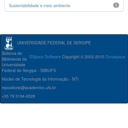
Sustentabilidade e meio ambiente
1
UNIVERSIDADE FEDERAL DE SERGIPE
Sistema de
DSpace Software
Copyright © 2002-2010
Duraspace
Bibliotecas da
Universidade
Federal de Sergipe - SIBIUFS
Núcleo de Tecnologia da Informação - NTI
repositorio@academico.ufs.br
+55 79 3194-6528