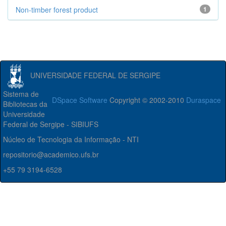
Non-timber forest product
1
UNIVERSIDADE FEDERAL DE SERGIPE
Sistema de
DSpace Software
Copyright © 2002-2010
Duraspace
Bibliotecas da
Universidade
Federal de Sergipe - SIBIUFS
Núcleo de Tecnologia da Informação - NTI
repositorio@academico.ufs.br
+55 79 3194-6528