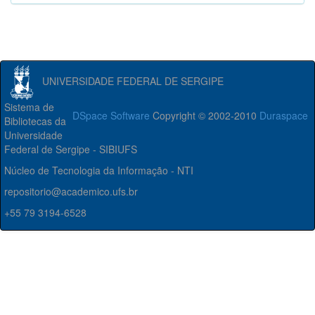
UNIVERSIDADE FEDERAL DE SERGIPE
Sistema de
DSpace Software
Copyright © 2002-2010
Duraspace
Bibliotecas da
Universidade
Federal de Sergipe - SIBIUFS
Núcleo de Tecnologia da Informação - NTI
repositorio@academico.ufs.br
+55 79 3194-6528