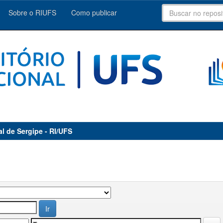
Sobre o RIUFS
Como publicar
al de Sergipe - RI/UFS