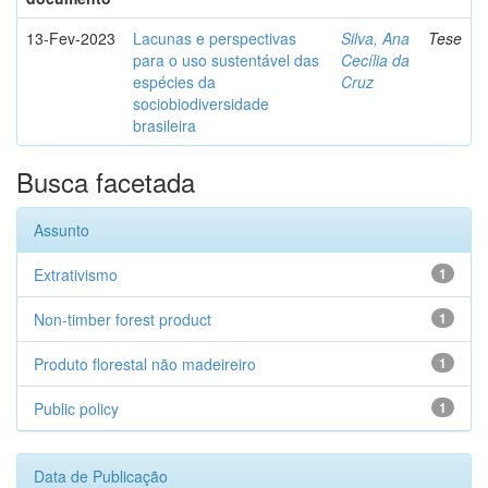
13-Fev-2023
Lacunas e perspectivas
Silva, Ana
Tese
para o uso sustentável das
Cecília da
espécies da
Cruz
sociobiodiversidade
brasileira
Busca facetada
Assunto
Extrativismo
1
Non-timber forest product
1
Produto florestal não madeireiro
1
Public policy
1
Data de Publicação