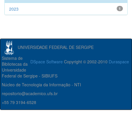
2023
1
UNIVERSIDADE FEDERAL DE SERGIPE
Sistema de
DSpace Software
Copyright © 2002-2010
Duraspace
Bibliotecas da
Universidade
Federal de Sergipe - SIBIUFS
Núcleo de Tecnologia da Informação - NTI
repositorio@academico.ufs.br
+55 79 3194-6528