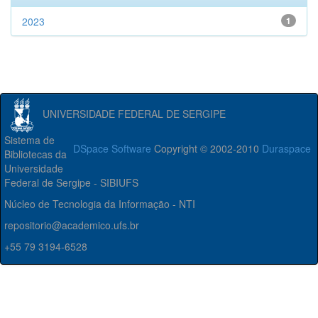
2023
1
UNIVERSIDADE FEDERAL DE SERGIPE
Sistema de
DSpace Software
Copyright © 2002-2010
Duraspace
Bibliotecas da
Universidade
Federal de Sergipe - SIBIUFS
Núcleo de Tecnologia da Informação - NTI
repositorio@academico.ufs.br
+55 79 3194-6528