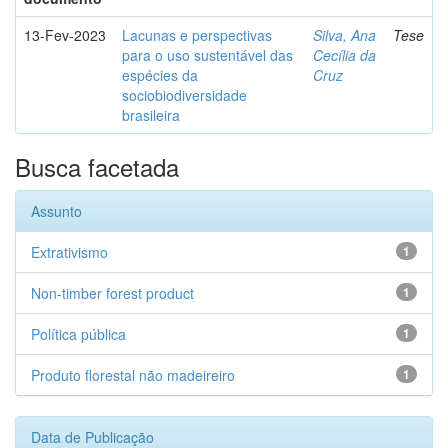
13-Fev-2023
Lacunas e perspectivas
Silva, Ana
Tese
para o uso sustentável das
Cecília da
espécies da
Cruz
sociobiodiversidade
brasileira
Busca facetada
Assunto
Extrativismo
1
Non-timber forest product
1
Política pública
1
Produto florestal não madeireiro
1
Data de Publicação