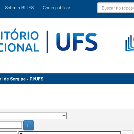
Sobre o RIUFS
Como publicar
al de Sergipe - RI/UFS