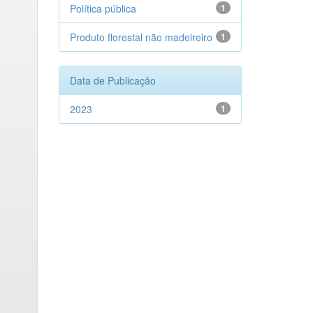
Política pública
1
Produto florestal não madeireiro
1
Data de Publicação
2023
1