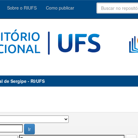
Sobre o RIUFS
Como publicar
al de Sergipe - RI/UFS