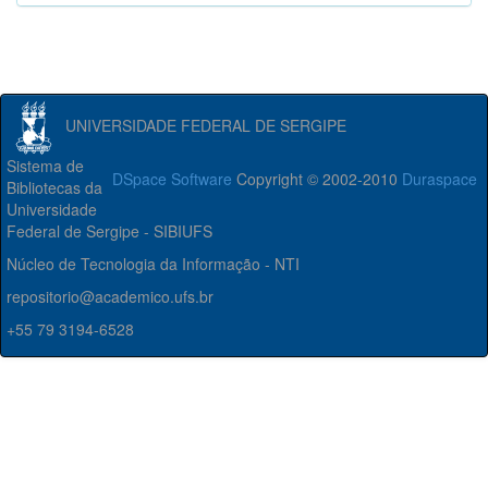
UNIVERSIDADE FEDERAL DE SERGIPE
Sistema de
DSpace Software
Copyright © 2002-2010
Duraspace
Bibliotecas da
Universidade
Federal de Sergipe - SIBIUFS
Núcleo de Tecnologia da Informação - NTI
repositorio@academico.ufs.br
+55 79 3194-6528