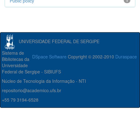
Public policy
1
UNIVERSIDADE FEDERAL DE SERGIPE
Sistema de
DSpace Software
Copyright © 2002-2010
Duraspace
Bibliotecas da
Universidade
Federal de Sergipe - SIBIUFS
Núcleo de Tecnologia da Informação - NTI
repositorio@academico.ufs.br
+55 79 3194-6528