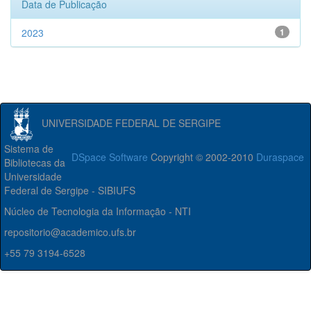
Data de Publicação
2023
1
UNIVERSIDADE FEDERAL DE SERGIPE
Sistema de
DSpace Software
Copyright © 2002-2010
Duraspace
Bibliotecas da
Universidade
Federal de Sergipe - SIBIUFS
Núcleo de Tecnologia da Informação - NTI
repositorio@academico.ufs.br
+55 79 3194-6528