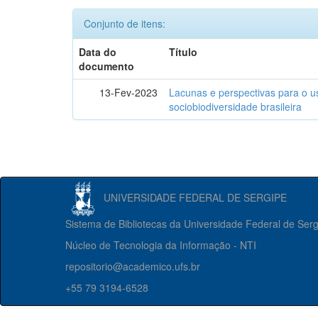
Conjunto de itens:
Data do
Título
documento
13-Fev-2023
Lacunas e perspectivas para o u
sociobiodiversidade brasileira
UNIVERSIDADE FEDERAL DE SERGIPE
Sistema de Bibliotecas da Universidade Federal de Ser
Núcleo de Tecnologia da Informação - NTI
repositorio@academico.ufs.br
+55 79 3194-6528