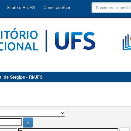
Sobre o RIUFS
Como publicar
al de Sergipe - RI/UFS