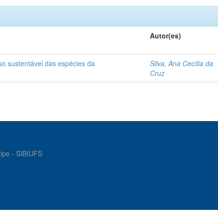
Autor(es)
so sustentável das espécies da
Silva, Ana Cecília da
Cruz
gipe - SIBIUFS