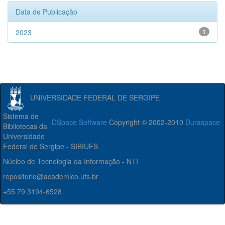
Data de Publicação
2023
1
UNIVERSIDADE FEDERAL DE SERGIPE
Sistema de
DSpace Software
Copyright © 2002-2010
Duraspace
Bibliotecas da
Universidade
Federal de Sergipe - SIBIUFS
Núcleo de Tecnologia da Informação - NTI
repositorio@academico.ufs.br
+55 79 3194-6528