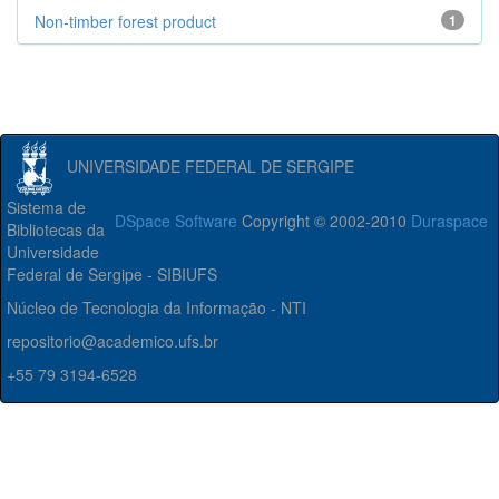
Non-timber forest product
1
UNIVERSIDADE FEDERAL DE SERGIPE
Sistema de
DSpace Software
Copyright © 2002-2010
Duraspace
Bibliotecas da
Universidade
Federal de Sergipe - SIBIUFS
Núcleo de Tecnologia da Informação - NTI
repositorio@academico.ufs.br
+55 79 3194-6528