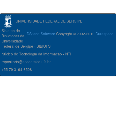
UNIVERSIDADE FEDERAL DE SERGIPE
Sistema de
DSpace Software
Copyright © 2002-2010
Duraspace
Bibliotecas da
Universidade
Federal de Sergipe - SIBIUFS
Núcleo de Tecnologia da Informação - NTI
repositorio@academico.ufs.br
+55 79 3194-6528