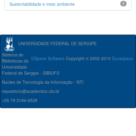
Sustentabilidade e meio ambiente
1
UNIVERSIDADE FEDERAL DE SERGIPE
Sistema de
DSpace Software
Copyright © 2002-2010
Duraspace
Bibliotecas da
Universidade
Federal de Sergipe - SIBIUFS
Núcleo de Tecnologia da Informação - NTI
repositorio@academico.ufs.br
+55 79 3194-6528